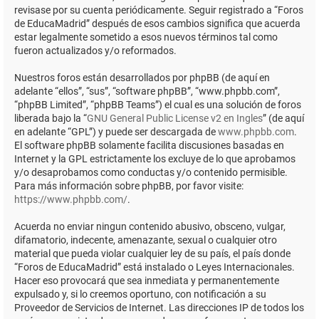
revisase por su cuenta periódicamente. Seguir registrado a “Foros
de EducaMadrid” después de esos cambios significa que acuerda
estar legalmente sometido a esos nuevos términos tal como
fueron actualizados y/o reformados.
Nuestros foros están desarrollados por phpBB (de aquí en
adelante “ellos”, “sus”, “software phpBB”, “www.phpbb.com”,
“phpBB Limited”, “phpBB Teams”) el cual es una solución de foros
liberada bajo la “
GNU General Public License v2 en Ingles
” (de aquí
en adelante “GPL”) y puede ser descargada de
www.phpbb.com
.
El software phpBB solamente facilita discusiones basadas en
Internet y la GPL estrictamente los excluye de lo que aprobamos
y/o desaprobamos como conductas y/o contenido permisible.
Para más información sobre phpBB, por favor visite:
https://www.phpbb.com/
.
Acuerda no enviar ningun contenido abusivo, obsceno, vulgar,
difamatorio, indecente, amenazante, sexual o cualquier otro
material que pueda violar cualquier ley de su país, el país donde
“Foros de EducaMadrid” está instalado o Leyes Internacionales.
Hacer eso provocará que sea inmediata y permanentemente
expulsado y, si lo creemos oportuno, con notificación a su
Proveedor de Servicios de Internet. Las direcciones IP de todos los