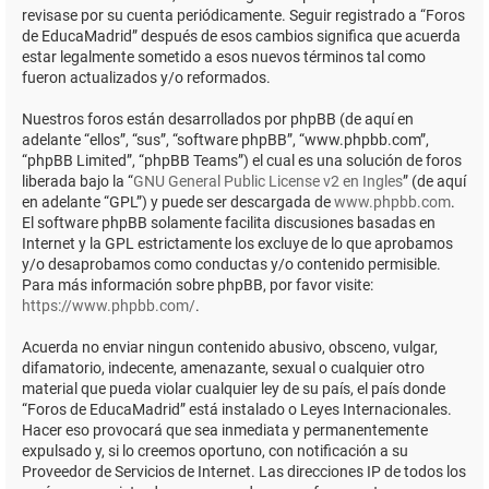
revisase por su cuenta periódicamente. Seguir registrado a “Foros
de EducaMadrid” después de esos cambios significa que acuerda
estar legalmente sometido a esos nuevos términos tal como
fueron actualizados y/o reformados.
Nuestros foros están desarrollados por phpBB (de aquí en
adelante “ellos”, “sus”, “software phpBB”, “www.phpbb.com”,
“phpBB Limited”, “phpBB Teams”) el cual es una solución de foros
liberada bajo la “
GNU General Public License v2 en Ingles
” (de aquí
en adelante “GPL”) y puede ser descargada de
www.phpbb.com
.
El software phpBB solamente facilita discusiones basadas en
Internet y la GPL estrictamente los excluye de lo que aprobamos
y/o desaprobamos como conductas y/o contenido permisible.
Para más información sobre phpBB, por favor visite:
https://www.phpbb.com/
.
Acuerda no enviar ningun contenido abusivo, obsceno, vulgar,
difamatorio, indecente, amenazante, sexual o cualquier otro
material que pueda violar cualquier ley de su país, el país donde
“Foros de EducaMadrid” está instalado o Leyes Internacionales.
Hacer eso provocará que sea inmediata y permanentemente
expulsado y, si lo creemos oportuno, con notificación a su
Proveedor de Servicios de Internet. Las direcciones IP de todos los