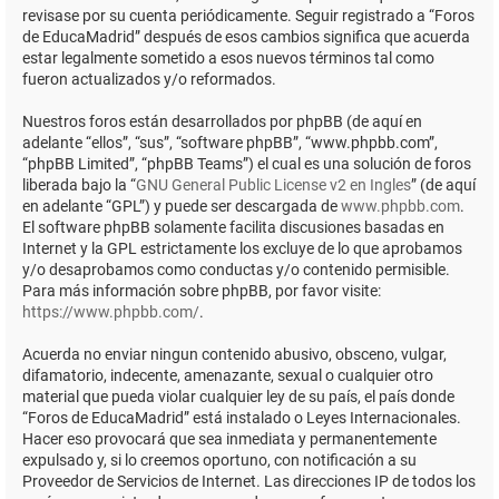
revisase por su cuenta periódicamente. Seguir registrado a “Foros
de EducaMadrid” después de esos cambios significa que acuerda
estar legalmente sometido a esos nuevos términos tal como
fueron actualizados y/o reformados.
Nuestros foros están desarrollados por phpBB (de aquí en
adelante “ellos”, “sus”, “software phpBB”, “www.phpbb.com”,
“phpBB Limited”, “phpBB Teams”) el cual es una solución de foros
liberada bajo la “
GNU General Public License v2 en Ingles
” (de aquí
en adelante “GPL”) y puede ser descargada de
www.phpbb.com
.
El software phpBB solamente facilita discusiones basadas en
Internet y la GPL estrictamente los excluye de lo que aprobamos
y/o desaprobamos como conductas y/o contenido permisible.
Para más información sobre phpBB, por favor visite:
https://www.phpbb.com/
.
Acuerda no enviar ningun contenido abusivo, obsceno, vulgar,
difamatorio, indecente, amenazante, sexual o cualquier otro
material que pueda violar cualquier ley de su país, el país donde
“Foros de EducaMadrid” está instalado o Leyes Internacionales.
Hacer eso provocará que sea inmediata y permanentemente
expulsado y, si lo creemos oportuno, con notificación a su
Proveedor de Servicios de Internet. Las direcciones IP de todos los