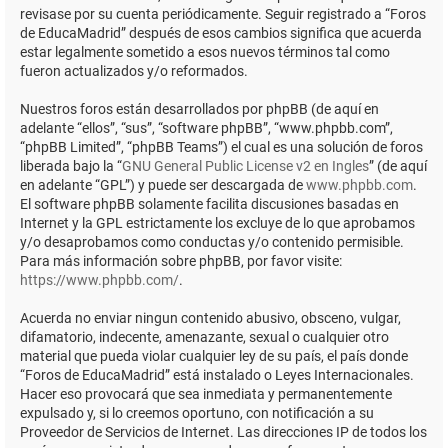
revisase por su cuenta periódicamente. Seguir registrado a “Foros
de EducaMadrid” después de esos cambios significa que acuerda
estar legalmente sometido a esos nuevos términos tal como
fueron actualizados y/o reformados.
Nuestros foros están desarrollados por phpBB (de aquí en
adelante “ellos”, “sus”, “software phpBB”, “www.phpbb.com”,
“phpBB Limited”, “phpBB Teams”) el cual es una solución de foros
liberada bajo la “
GNU General Public License v2 en Ingles
” (de aquí
en adelante “GPL”) y puede ser descargada de
www.phpbb.com
.
El software phpBB solamente facilita discusiones basadas en
Internet y la GPL estrictamente los excluye de lo que aprobamos
y/o desaprobamos como conductas y/o contenido permisible.
Para más información sobre phpBB, por favor visite:
https://www.phpbb.com/
.
Acuerda no enviar ningun contenido abusivo, obsceno, vulgar,
difamatorio, indecente, amenazante, sexual o cualquier otro
material que pueda violar cualquier ley de su país, el país donde
“Foros de EducaMadrid” está instalado o Leyes Internacionales.
Hacer eso provocará que sea inmediata y permanentemente
expulsado y, si lo creemos oportuno, con notificación a su
Proveedor de Servicios de Internet. Las direcciones IP de todos los