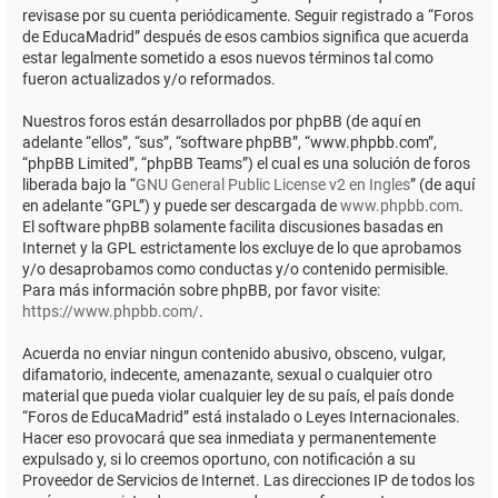
revisase por su cuenta periódicamente. Seguir registrado a “Foros
de EducaMadrid” después de esos cambios significa que acuerda
estar legalmente sometido a esos nuevos términos tal como
fueron actualizados y/o reformados.
Nuestros foros están desarrollados por phpBB (de aquí en
adelante “ellos”, “sus”, “software phpBB”, “www.phpbb.com”,
“phpBB Limited”, “phpBB Teams”) el cual es una solución de foros
liberada bajo la “
GNU General Public License v2 en Ingles
” (de aquí
en adelante “GPL”) y puede ser descargada de
www.phpbb.com
.
El software phpBB solamente facilita discusiones basadas en
Internet y la GPL estrictamente los excluye de lo que aprobamos
y/o desaprobamos como conductas y/o contenido permisible.
Para más información sobre phpBB, por favor visite:
https://www.phpbb.com/
.
Acuerda no enviar ningun contenido abusivo, obsceno, vulgar,
difamatorio, indecente, amenazante, sexual o cualquier otro
material que pueda violar cualquier ley de su país, el país donde
“Foros de EducaMadrid” está instalado o Leyes Internacionales.
Hacer eso provocará que sea inmediata y permanentemente
expulsado y, si lo creemos oportuno, con notificación a su
Proveedor de Servicios de Internet. Las direcciones IP de todos los