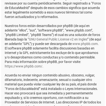
revisase por su cuenta periódicamente. Seguir registrado a “Foros
de EducaMadrid” después de esos cambios significa que acuerda
estar legalmente sometido a esos nuevos términos tal como
fueron actualizados y/o reformados.
Nuestros foros están desarrollados por phpBB (de aquí en
adelante “ellos”, “sus”, “software phpBB”, “www.phpbb.com”,
“phpBB Limited”, “phpBB Teams”) el cual es una solución de foros
liberada bajo la “
GNU General Public License v2 en Ingles
” (de aquí
en adelante “GPL”) y puede ser descargada de
www.phpbb.com
.
El software phpBB solamente facilita discusiones basadas en
Internet y la GPL estrictamente los excluye de lo que aprobamos
y/o desaprobamos como conductas y/o contenido permisible.
Para más información sobre phpBB, por favor visite:
https://www.phpbb.com/
.
Acuerda no enviar ningun contenido abusivo, obsceno, vulgar,
difamatorio, indecente, amenazante, sexual o cualquier otro
material que pueda violar cualquier ley de su país, el país donde
“Foros de EducaMadrid” está instalado o Leyes Internacionales.
Hacer eso provocará que sea inmediata y permanentemente
expulsado y, si lo creemos oportuno, con notificación a su
Proveedor de Servicios de Internet. Las direcciones IP de todos los