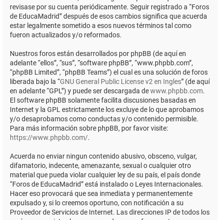
revisase por su cuenta periódicamente. Seguir registrado a “Foros
de EducaMadrid” después de esos cambios significa que acuerda
estar legalmente sometido a esos nuevos términos tal como
fueron actualizados y/o reformados.
Nuestros foros están desarrollados por phpBB (de aquí en
adelante “ellos”, “sus”, “software phpBB”, “www.phpbb.com”,
“phpBB Limited”, “phpBB Teams”) el cual es una solución de foros
liberada bajo la “
GNU General Public License v2 en Ingles
” (de aquí
en adelante “GPL”) y puede ser descargada de
www.phpbb.com
.
El software phpBB solamente facilita discusiones basadas en
Internet y la GPL estrictamente los excluye de lo que aprobamos
y/o desaprobamos como conductas y/o contenido permisible.
Para más información sobre phpBB, por favor visite:
https://www.phpbb.com/
.
Acuerda no enviar ningun contenido abusivo, obsceno, vulgar,
difamatorio, indecente, amenazante, sexual o cualquier otro
material que pueda violar cualquier ley de su país, el país donde
“Foros de EducaMadrid” está instalado o Leyes Internacionales.
Hacer eso provocará que sea inmediata y permanentemente
expulsado y, si lo creemos oportuno, con notificación a su
Proveedor de Servicios de Internet. Las direcciones IP de todos los