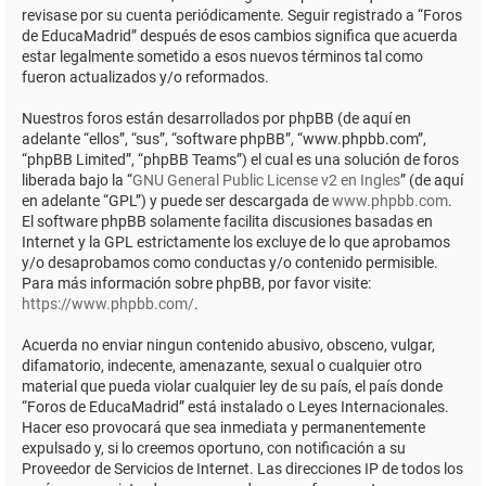
revisase por su cuenta periódicamente. Seguir registrado a “Foros
de EducaMadrid” después de esos cambios significa que acuerda
estar legalmente sometido a esos nuevos términos tal como
fueron actualizados y/o reformados.
Nuestros foros están desarrollados por phpBB (de aquí en
adelante “ellos”, “sus”, “software phpBB”, “www.phpbb.com”,
“phpBB Limited”, “phpBB Teams”) el cual es una solución de foros
liberada bajo la “
GNU General Public License v2 en Ingles
” (de aquí
en adelante “GPL”) y puede ser descargada de
www.phpbb.com
.
El software phpBB solamente facilita discusiones basadas en
Internet y la GPL estrictamente los excluye de lo que aprobamos
y/o desaprobamos como conductas y/o contenido permisible.
Para más información sobre phpBB, por favor visite:
https://www.phpbb.com/
.
Acuerda no enviar ningun contenido abusivo, obsceno, vulgar,
difamatorio, indecente, amenazante, sexual o cualquier otro
material que pueda violar cualquier ley de su país, el país donde
“Foros de EducaMadrid” está instalado o Leyes Internacionales.
Hacer eso provocará que sea inmediata y permanentemente
expulsado y, si lo creemos oportuno, con notificación a su
Proveedor de Servicios de Internet. Las direcciones IP de todos los