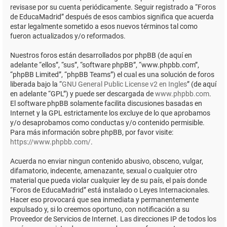
revisase por su cuenta periódicamente. Seguir registrado a “Foros
de EducaMadrid” después de esos cambios significa que acuerda
estar legalmente sometido a esos nuevos términos tal como
fueron actualizados y/o reformados.
Nuestros foros están desarrollados por phpBB (de aquí en
adelante “ellos”, “sus”, “software phpBB”, “www.phpbb.com”,
“phpBB Limited”, “phpBB Teams”) el cual es una solución de foros
liberada bajo la “
GNU General Public License v2 en Ingles
” (de aquí
en adelante “GPL”) y puede ser descargada de
www.phpbb.com
.
El software phpBB solamente facilita discusiones basadas en
Internet y la GPL estrictamente los excluye de lo que aprobamos
y/o desaprobamos como conductas y/o contenido permisible.
Para más información sobre phpBB, por favor visite:
https://www.phpbb.com/
.
Acuerda no enviar ningun contenido abusivo, obsceno, vulgar,
difamatorio, indecente, amenazante, sexual o cualquier otro
material que pueda violar cualquier ley de su país, el país donde
“Foros de EducaMadrid” está instalado o Leyes Internacionales.
Hacer eso provocará que sea inmediata y permanentemente
expulsado y, si lo creemos oportuno, con notificación a su
Proveedor de Servicios de Internet. Las direcciones IP de todos los