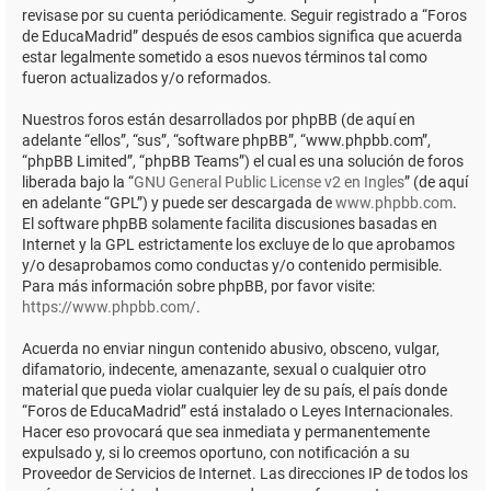
revisase por su cuenta periódicamente. Seguir registrado a “Foros
de EducaMadrid” después de esos cambios significa que acuerda
estar legalmente sometido a esos nuevos términos tal como
fueron actualizados y/o reformados.
Nuestros foros están desarrollados por phpBB (de aquí en
adelante “ellos”, “sus”, “software phpBB”, “www.phpbb.com”,
“phpBB Limited”, “phpBB Teams”) el cual es una solución de foros
liberada bajo la “
GNU General Public License v2 en Ingles
” (de aquí
en adelante “GPL”) y puede ser descargada de
www.phpbb.com
.
El software phpBB solamente facilita discusiones basadas en
Internet y la GPL estrictamente los excluye de lo que aprobamos
y/o desaprobamos como conductas y/o contenido permisible.
Para más información sobre phpBB, por favor visite:
https://www.phpbb.com/
.
Acuerda no enviar ningun contenido abusivo, obsceno, vulgar,
difamatorio, indecente, amenazante, sexual o cualquier otro
material que pueda violar cualquier ley de su país, el país donde
“Foros de EducaMadrid” está instalado o Leyes Internacionales.
Hacer eso provocará que sea inmediata y permanentemente
expulsado y, si lo creemos oportuno, con notificación a su
Proveedor de Servicios de Internet. Las direcciones IP de todos los