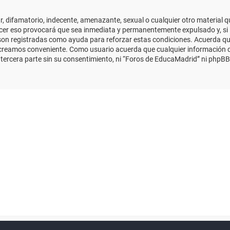
 difamatorio, indecente, amenazante, sexual o cualquier otro material que
cer eso provocará que sea inmediata y permanentemente expulsado y, si 
s son registradas como ayuda para reforzar estas condiciones. Acuerda qu
 creamos conveniente. Como usuario acuerda que cualquier información
ercera parte sin su consentimiento, ni “Foros de EducaMadrid” ni phpBB