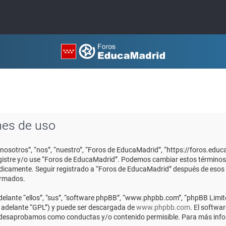
nes de uso
“nosotros”, “nos”, “nuestro”, “Foros de EducaMadrid”, “https://foros.edu
registre y/o use “Foros de EducaMadrid”. Podemos cambiar estos términos
ódicamente. Seguir registrado a “Foros de EducaMadrid” después de esos
ormados.
elante “ellos”, “sus”, “software phpBB”, “www.phpbb.com”, “phpBB Limite
n adelante “GPL”) y puede ser descargada de
www.phpbb.com
. El softwa
o desaprobamos como conductas y/o contenido permisible. Para más infor