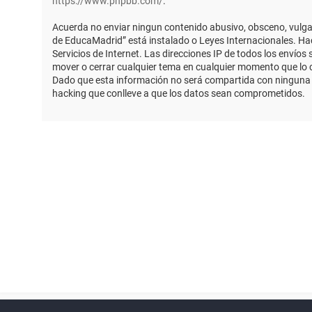
https://www.phpbb.com/
.
Acuerda no enviar ningun contenido abusivo, obsceno, vulgar,
de EducaMadrid” está instalado o Leyes Internacionales. Ha
Servicios de Internet. Las direcciones IP de todos los envío
mover o cerrar cualquier tema en cualquier momento que lo
Dado que esta información no será compartida con ninguna t
hacking que conlleve a que los datos sean comprometidos.
Powered by
phpBB
™