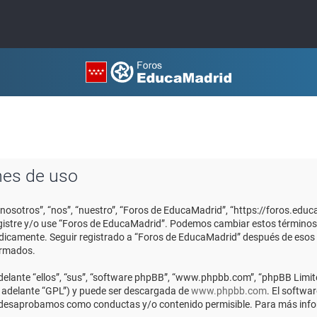
nes de uso
“nosotros”, “nos”, “nuestro”, “Foros de EducaMadrid”, “https://foros.edu
registre y/o use “Foros de EducaMadrid”. Podemos cambiar estos términos
ódicamente. Seguir registrado a “Foros de EducaMadrid” después de esos
ormados.
elante “ellos”, “sus”, “software phpBB”, “www.phpbb.com”, “phpBB Limite
n adelante “GPL”) y puede ser descargada de
www.phpbb.com
. El softwa
o desaprobamos como conductas y/o contenido permisible. Para más infor