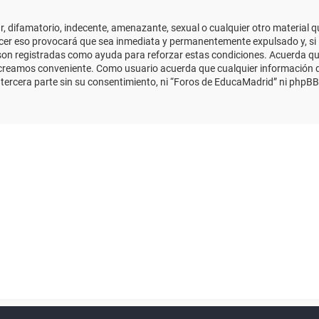
 difamatorio, indecente, amenazante, sexual o cualquier otro material que
cer eso provocará que sea inmediata y permanentemente expulsado y, si 
s son registradas como ayuda para reforzar estas condiciones. Acuerda qu
 creamos conveniente. Como usuario acuerda que cualquier información
ercera parte sin su consentimiento, ni “Foros de EducaMadrid” ni phpBB