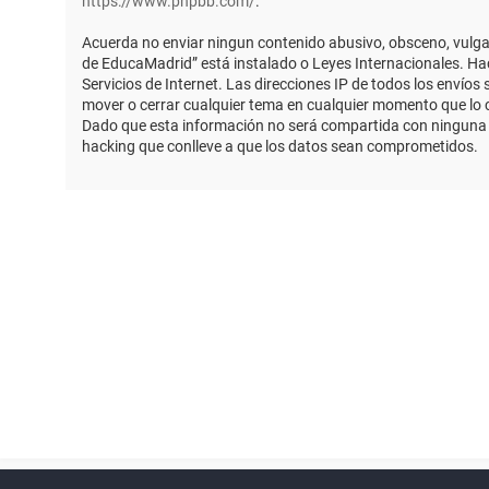
https://www.phpbb.com/
.
Acuerda no enviar ningun contenido abusivo, obsceno, vulgar,
de EducaMadrid” está instalado o Leyes Internacionales. Ha
Servicios de Internet. Las direcciones IP de todos los envío
mover o cerrar cualquier tema en cualquier momento que lo
Dado que esta información no será compartida con ninguna t
hacking que conlleve a que los datos sean comprometidos.
Powered by
phpBB
™