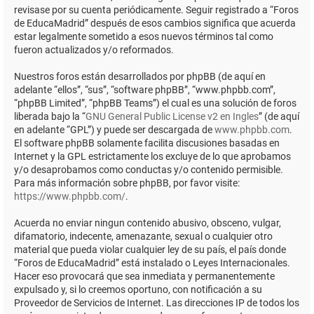
revisase por su cuenta periódicamente. Seguir registrado a “Foros
de EducaMadrid” después de esos cambios significa que acuerda
estar legalmente sometido a esos nuevos términos tal como
fueron actualizados y/o reformados.
Nuestros foros están desarrollados por phpBB (de aquí en
adelante “ellos”, “sus”, “software phpBB”, “www.phpbb.com”,
“phpBB Limited”, “phpBB Teams”) el cual es una solución de foros
liberada bajo la “
GNU General Public License v2 en Ingles
” (de aquí
en adelante “GPL”) y puede ser descargada de
www.phpbb.com
.
El software phpBB solamente facilita discusiones basadas en
Internet y la GPL estrictamente los excluye de lo que aprobamos
y/o desaprobamos como conductas y/o contenido permisible.
Para más información sobre phpBB, por favor visite:
https://www.phpbb.com/
.
Acuerda no enviar ningun contenido abusivo, obsceno, vulgar,
difamatorio, indecente, amenazante, sexual o cualquier otro
material que pueda violar cualquier ley de su país, el país donde
“Foros de EducaMadrid” está instalado o Leyes Internacionales.
Hacer eso provocará que sea inmediata y permanentemente
expulsado y, si lo creemos oportuno, con notificación a su
Proveedor de Servicios de Internet. Las direcciones IP de todos los