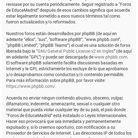
revisase por su cuenta periódicamente. Seguir registrado a “Foros
de EducaMadrid” después de esos cambios significa que acuerda
estar legalmente sometido a esos nuevos términos tal como
fueron actualizados y/o reformados.
Nuestros foros están desarrollados por phpBB (de aquí en
adelante “ellos”, “sus”, “software phpBB”, “www.phpbb.com”,
“phpBB Limited”, “phpBB Teams”) el cual es una solución de foros
liberada bajo la “
GNU General Public License v2 en Ingles
” (de aquí
en adelante “GPL”) y puede ser descargada de
www.phpbb.com
.
El software phpBB solamente facilita discusiones basadas en
Internet y la GPL estrictamente los excluye de lo que aprobamos
y/o desaprobamos como conductas y/o contenido permisible.
Para más información sobre phpBB, por favor visite:
https://www.phpbb.com/
.
Acuerda no enviar ningun contenido abusivo, obsceno, vulgar,
difamatorio, indecente, amenazante, sexual o cualquier otro
material que pueda violar cualquier ley de su país, el país donde
“Foros de EducaMadrid” está instalado o Leyes Internacionales.
Hacer eso provocará que sea inmediata y permanentemente
expulsado y, si lo creemos oportuno, con notificación a su
Proveedor de Servicios de Internet. Las direcciones IP de todos los