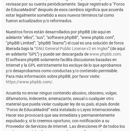
revisase por su cuenta periódicamente. Seguir registrado a “Foros
de EducaMadrid” después de esos cambios significa que acuerda
estar legalmente sometido a esos nuevos términos tal como
fueron actualizados y/o reformados.
Nuestros foros están desarrollados por phpBB (de aquí en
adelante “ellos”, “sus”, “software phpBB”, “www.phpbb.com”,
“phpBB Limited”, “phpBB Teams”) el cual es una solución de foros
liberada bajo la “
GNU General Public License v2 en Ingles
” (de aquí
en adelante “GPL”) y puede ser descargada de
www.phpbb.com
.
El software phpBB solamente facilita discusiones basadas en
Internet y la GPL estrictamente los excluye de lo que aprobamos
y/o desaprobamos como conductas y/o contenido permisible.
Para más información sobre phpBB, por favor visite:
https://www.phpbb.com/
.
Acuerda no enviar ningun contenido abusivo, obsceno, vulgar,
difamatorio, indecente, amenazante, sexual o cualquier otro
material que pueda violar cualquier ley de su país, el país donde
“Foros de EducaMadrid” está instalado o Leyes Internacionales.
Hacer eso provocará que sea inmediata y permanentemente
expulsado y, si lo creemos oportuno, con notificación a su
Proveedor de Servicios de Internet. Las direcciones IP de todos los