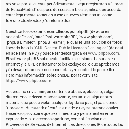
revisase por su cuenta periódicamente. Seguir registrado a “Foros
de EducaMadrid” después de esos cambios significa que acuerda
estar legalmente sometido a esos nuevos términos tal como
fueron actualizados y/o reformados.
Nuestros foros están desarrollados por phpBB (de aquí en
adelante “ellos”, “sus”, “software phpBB”, “www.phpbb.com”,
“phpBB Limited”, “phpBB Teams”) el cual es una solución de foros
liberada bajo la “
GNU General Public License v2 en Ingles
” (de aquí
en adelante “GPL”) y puede ser descargada de
www.phpbb.com
.
El software phpBB solamente facilita discusiones basadas en
Internet y la GPL estrictamente los excluye de lo que aprobamos
y/o desaprobamos como conductas y/o contenido permisible.
Para más información sobre phpBB, por favor visite:
https://www.phpbb.com/
.
Acuerda no enviar ningun contenido abusivo, obsceno, vulgar,
difamatorio, indecente, amenazante, sexual o cualquier otro
material que pueda violar cualquier ley de su país, el país donde
“Foros de EducaMadrid” está instalado o Leyes Internacionales.
Hacer eso provocará que sea inmediata y permanentemente
expulsado y, si lo creemos oportuno, con notificación a su
Proveedor de Servicios de Internet. Las direcciones IP de todos los