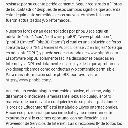
revisase por su cuenta periódicamente. Seguir registrado a “Foros
de EducaMadrid” después de esos cambios significa que acuerda
estar legalmente sometido a esos nuevos términos tal como
fueron actualizados y/o reformados.
Nuestros foros están desarrollados por phpBB (de aquí en
adelante “ellos”, “sus”, “software phpBB”, “www.phpbb.com”,
“phpBB Limited”, “phpBB Teams”) el cual es una solución de foros
liberada bajo la “
GNU General Public License v2 en Ingles
” (de aquí
en adelante “GPL”) y puede ser descargada de
www.phpbb.com
.
El software phpBB solamente facilita discusiones basadas en
Internet y la GPL estrictamente los excluye de lo que aprobamos
y/o desaprobamos como conductas y/o contenido permisible.
Para más información sobre phpBB, por favor visite:
https://www.phpbb.com/
.
Acuerda no enviar ningun contenido abusivo, obsceno, vulgar,
difamatorio, indecente, amenazante, sexual o cualquier otro
material que pueda violar cualquier ley de su país, el país donde
“Foros de EducaMadrid” está instalado o Leyes Internacionales.
Hacer eso provocará que sea inmediata y permanentemente
expulsado y, si lo creemos oportuno, con notificación a su
Proveedor de Servicios de Internet. Las direcciones IP de todos los