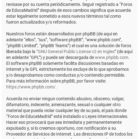
revisase por su cuenta periódicamente. Seguir registrado a “Foros
de EducaMadrid” después de esos cambios significa que acuerda
estar legalmente sometido a esos nuevos términos tal como
fueron actualizados y/o reformados.
Nuestros foros están desarrollados por phpBB (de aquí en
adelante “ellos”, “sus”, “software phpBB”, “www.phpbb.com”,
“phpBB Limited”, “phpBB Teams”) el cual es una solución de foros
liberada bajo la “
GNU General Public License v2 en Ingles
” (de aquí
en adelante “GPL”) y puede ser descargada de
www.phpbb.com
.
El software phpBB solamente facilita discusiones basadas en
Internet y la GPL estrictamente los excluye de lo que aprobamos
y/o desaprobamos como conductas y/o contenido permisible.
Para más información sobre phpBB, por favor visite:
https://www.phpbb.com/
.
Acuerda no enviar ningun contenido abusivo, obsceno, vulgar,
difamatorio, indecente, amenazante, sexual o cualquier otro
material que pueda violar cualquier ley de su país, el país donde
“Foros de EducaMadrid” está instalado o Leyes Internacionales.
Hacer eso provocará que sea inmediata y permanentemente
expulsado y, si lo creemos oportuno, con notificación a su
Proveedor de Servicios de Internet. Las direcciones IP de todos los