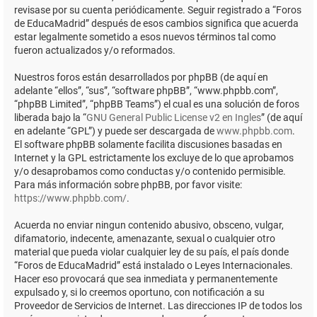
revisase por su cuenta periódicamente. Seguir registrado a “Foros
de EducaMadrid” después de esos cambios significa que acuerda
estar legalmente sometido a esos nuevos términos tal como
fueron actualizados y/o reformados.
Nuestros foros están desarrollados por phpBB (de aquí en
adelante “ellos”, “sus”, “software phpBB”, “www.phpbb.com”,
“phpBB Limited”, “phpBB Teams”) el cual es una solución de foros
liberada bajo la “
GNU General Public License v2 en Ingles
” (de aquí
en adelante “GPL”) y puede ser descargada de
www.phpbb.com
.
El software phpBB solamente facilita discusiones basadas en
Internet y la GPL estrictamente los excluye de lo que aprobamos
y/o desaprobamos como conductas y/o contenido permisible.
Para más información sobre phpBB, por favor visite:
https://www.phpbb.com/
.
Acuerda no enviar ningun contenido abusivo, obsceno, vulgar,
difamatorio, indecente, amenazante, sexual o cualquier otro
material que pueda violar cualquier ley de su país, el país donde
“Foros de EducaMadrid” está instalado o Leyes Internacionales.
Hacer eso provocará que sea inmediata y permanentemente
expulsado y, si lo creemos oportuno, con notificación a su
Proveedor de Servicios de Internet. Las direcciones IP de todos los