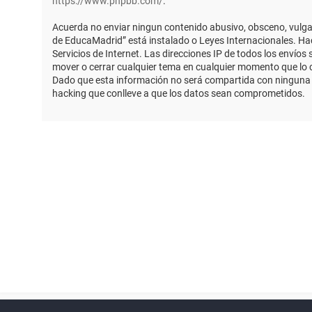
https://www.phpbb.com/
.
Acuerda no enviar ningun contenido abusivo, obsceno, vulgar,
de EducaMadrid” está instalado o Leyes Internacionales. Ha
Servicios de Internet. Las direcciones IP de todos los envío
mover o cerrar cualquier tema en cualquier momento que lo
Dado que esta información no será compartida con ninguna t
hacking que conlleve a que los datos sean comprometidos.
Powered by
phpBB
™