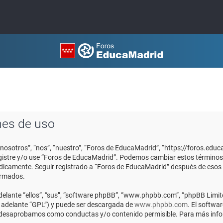
nes de uso
“nosotros”, “nos”, “nuestro”, “Foros de EducaMadrid”, “https://foros.edu
registre y/o use “Foros de EducaMadrid”. Podemos cambiar estos términos
ódicamente. Seguir registrado a “Foros de EducaMadrid” después de esos
ormados.
elante “ellos”, “sus”, “software phpBB”, “www.phpbb.com”, “phpBB Limite
n adelante “GPL”) y puede ser descargada de
www.phpbb.com
. El softwa
o desaprobamos como conductas y/o contenido permisible. Para más infor