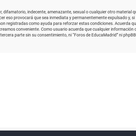
 difamatorio, indecente, amenazante, sexual o cualquier otro material que
cer eso provocará que sea inmediata y permanentemente expulsado y, si 
s son registradas como ayuda para reforzar estas condiciones. Acuerda qu
 creamos conveniente. Como usuario acuerda que cualquier información
ercera parte sin su consentimiento, ni “Foros de EducaMadrid” ni phpBB