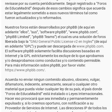
revisase por su cuenta periódicamente. Seguir registrado a “Foros
de EducaMadrid” después de esos cambios significa que acuerda
estar legalmente sometido a esos nuevos términos tal como
fueron actualizados y/o reformados.
Nuestros foros están desarrollados por phpBB (de aquí en
adelante “ellos”, “sus”, “software phpBB”, “www.phpbb.com”,
“phpBB Limited”, “phpBB Teams”) el cual es una solución de foros
liberada bajo la “
GNU General Public License v2 en Ingles
” (de aquí
en adelante “GPL”) y puede ser descargada de
www.phpbb.com
.
El software phpBB solamente facilita discusiones basadas en
Internet y la GPL estrictamente los excluye de lo que aprobamos
y/o desaprobamos como conductas y/o contenido permisible.
Para más información sobre phpBB, por favor visite:
https://www.phpbb.com/
.
Acuerda no enviar ningun contenido abusivo, obsceno, vulgar,
difamatorio, indecente, amenazante, sexual o cualquier otro
material que pueda violar cualquier ley de su país, el país donde
“Foros de EducaMadrid” está instalado o Leyes Internacionales.
Hacer eso provocará que sea inmediata y permanentemente
expulsado y, si lo creemos oportuno, con notificación a su
Proveedor de Servicios de Internet. Las direcciones IP de todos los