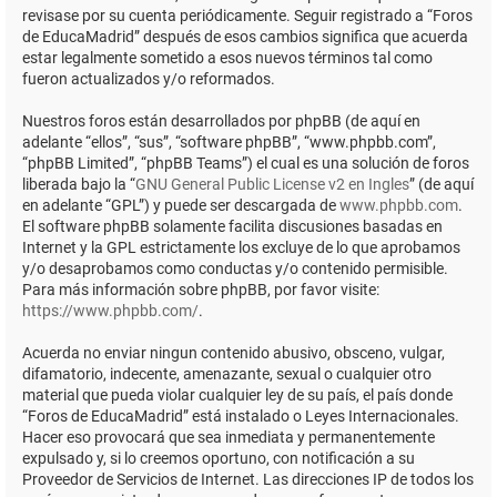
revisase por su cuenta periódicamente. Seguir registrado a “Foros
de EducaMadrid” después de esos cambios significa que acuerda
estar legalmente sometido a esos nuevos términos tal como
fueron actualizados y/o reformados.
Nuestros foros están desarrollados por phpBB (de aquí en
adelante “ellos”, “sus”, “software phpBB”, “www.phpbb.com”,
“phpBB Limited”, “phpBB Teams”) el cual es una solución de foros
liberada bajo la “
GNU General Public License v2 en Ingles
” (de aquí
en adelante “GPL”) y puede ser descargada de
www.phpbb.com
.
El software phpBB solamente facilita discusiones basadas en
Internet y la GPL estrictamente los excluye de lo que aprobamos
y/o desaprobamos como conductas y/o contenido permisible.
Para más información sobre phpBB, por favor visite:
https://www.phpbb.com/
.
Acuerda no enviar ningun contenido abusivo, obsceno, vulgar,
difamatorio, indecente, amenazante, sexual o cualquier otro
material que pueda violar cualquier ley de su país, el país donde
“Foros de EducaMadrid” está instalado o Leyes Internacionales.
Hacer eso provocará que sea inmediata y permanentemente
expulsado y, si lo creemos oportuno, con notificación a su
Proveedor de Servicios de Internet. Las direcciones IP de todos los