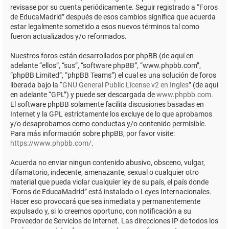
revisase por su cuenta periódicamente. Seguir registrado a “Foros
de EducaMadrid” después de esos cambios significa que acuerda
estar legalmente sometido a esos nuevos términos tal como
fueron actualizados y/o reformados.
Nuestros foros están desarrollados por phpBB (de aquí en
adelante “ellos”, “sus”, “software phpBB”, “www.phpbb.com”,
“phpBB Limited”, “phpBB Teams”) el cual es una solución de foros
liberada bajo la “
GNU General Public License v2 en Ingles
” (de aquí
en adelante “GPL”) y puede ser descargada de
www.phpbb.com
.
El software phpBB solamente facilita discusiones basadas en
Internet y la GPL estrictamente los excluye de lo que aprobamos
y/o desaprobamos como conductas y/o contenido permisible.
Para más información sobre phpBB, por favor visite:
https://www.phpbb.com/
.
Acuerda no enviar ningun contenido abusivo, obsceno, vulgar,
difamatorio, indecente, amenazante, sexual o cualquier otro
material que pueda violar cualquier ley de su país, el país donde
“Foros de EducaMadrid” está instalado o Leyes Internacionales.
Hacer eso provocará que sea inmediata y permanentemente
expulsado y, si lo creemos oportuno, con notificación a su
Proveedor de Servicios de Internet. Las direcciones IP de todos los