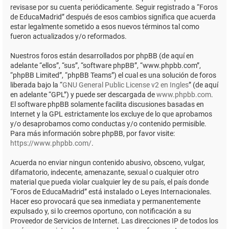
revisase por su cuenta periódicamente. Seguir registrado a “Foros
de EducaMadrid” después de esos cambios significa que acuerda
estar legalmente sometido a esos nuevos términos tal como
fueron actualizados y/o reformados.
Nuestros foros están desarrollados por phpBB (de aquí en
adelante “ellos”, “sus”, “software phpBB”, “www.phpbb.com”,
“phpBB Limited”, “phpBB Teams”) el cual es una solución de foros
liberada bajo la “
GNU General Public License v2 en Ingles
” (de aquí
en adelante “GPL”) y puede ser descargada de
www.phpbb.com
.
El software phpBB solamente facilita discusiones basadas en
Internet y la GPL estrictamente los excluye de lo que aprobamos
y/o desaprobamos como conductas y/o contenido permisible.
Para más información sobre phpBB, por favor visite:
https://www.phpbb.com/
.
Acuerda no enviar ningun contenido abusivo, obsceno, vulgar,
difamatorio, indecente, amenazante, sexual o cualquier otro
material que pueda violar cualquier ley de su país, el país donde
“Foros de EducaMadrid” está instalado o Leyes Internacionales.
Hacer eso provocará que sea inmediata y permanentemente
expulsado y, si lo creemos oportuno, con notificación a su
Proveedor de Servicios de Internet. Las direcciones IP de todos los