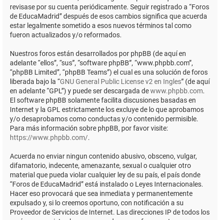
revisase por su cuenta periódicamente. Seguir registrado a “Foros
de EducaMadrid” después de esos cambios significa que acuerda
estar legalmente sometido a esos nuevos términos tal como
fueron actualizados y/o reformados.
Nuestros foros están desarrollados por phpBB (de aquí en
adelante “ellos”, “sus”, “software phpBB”, “www.phpbb.com”,
“phpBB Limited”, “phpBB Teams”) el cual es una solución de foros
liberada bajo la “
GNU General Public License v2 en Ingles
” (de aquí
en adelante “GPL”) y puede ser descargada de
www.phpbb.com
.
El software phpBB solamente facilita discusiones basadas en
Internet y la GPL estrictamente los excluye de lo que aprobamos
y/o desaprobamos como conductas y/o contenido permisible.
Para más información sobre phpBB, por favor visite:
https://www.phpbb.com/
.
Acuerda no enviar ningun contenido abusivo, obsceno, vulgar,
difamatorio, indecente, amenazante, sexual o cualquier otro
material que pueda violar cualquier ley de su país, el país donde
“Foros de EducaMadrid” está instalado o Leyes Internacionales.
Hacer eso provocará que sea inmediata y permanentemente
expulsado y, si lo creemos oportuno, con notificación a su
Proveedor de Servicios de Internet. Las direcciones IP de todos los