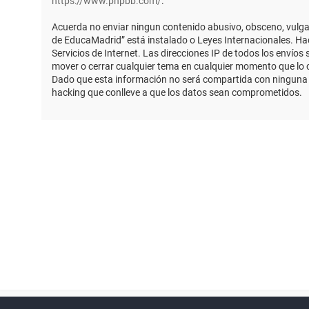
https://www.phpbb.com/
.
Acuerda no enviar ningun contenido abusivo, obsceno, vulgar,
de EducaMadrid” está instalado o Leyes Internacionales. Ha
Servicios de Internet. Las direcciones IP de todos los envío
mover o cerrar cualquier tema en cualquier momento que lo
Dado que esta información no será compartida con ninguna t
hacking que conlleve a que los datos sean comprometidos.
Powered by
phpBB
™