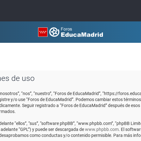
nes de uso
“nosotros”, “nos”, “nuestro”, “Foros de EducaMadrid”, “https://foros.edu
registre y/o use “Foros de EducaMadrid”. Podemos cambiar estos términos
ódicamente. Seguir registrado a “Foros de EducaMadrid” después de esos
ormados.
elante “ellos”, “sus”, “software phpBB”, “www.phpbb.com”, “phpBB Limite
n adelante “GPL”) y puede ser descargada de
www.phpbb.com
. El softwa
o desaprobamos como conductas y/o contenido permisible. Para más infor