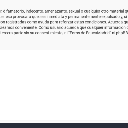
 difamatorio, indecente, amenazante, sexual o cualquier otro material que
cer eso provocará que sea inmediata y permanentemente expulsado y, si 
s son registradas como ayuda para reforzar estas condiciones. Acuerda qu
 creamos conveniente. Como usuario acuerda que cualquier información
ercera parte sin su consentimiento, ni “Foros de EducaMadrid” ni phpBB