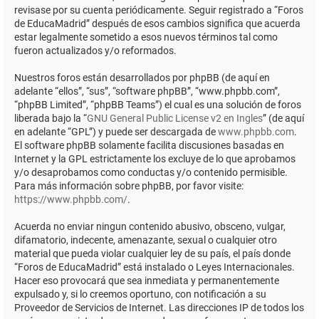
revisase por su cuenta periódicamente. Seguir registrado a “Foros
de EducaMadrid” después de esos cambios significa que acuerda
estar legalmente sometido a esos nuevos términos tal como
fueron actualizados y/o reformados.
Nuestros foros están desarrollados por phpBB (de aquí en
adelante “ellos”, “sus”, “software phpBB”, “www.phpbb.com”,
“phpBB Limited”, “phpBB Teams”) el cual es una solución de foros
liberada bajo la “
GNU General Public License v2 en Ingles
” (de aquí
en adelante “GPL”) y puede ser descargada de
www.phpbb.com
.
El software phpBB solamente facilita discusiones basadas en
Internet y la GPL estrictamente los excluye de lo que aprobamos
y/o desaprobamos como conductas y/o contenido permisible.
Para más información sobre phpBB, por favor visite:
https://www.phpbb.com/
.
Acuerda no enviar ningun contenido abusivo, obsceno, vulgar,
difamatorio, indecente, amenazante, sexual o cualquier otro
material que pueda violar cualquier ley de su país, el país donde
“Foros de EducaMadrid” está instalado o Leyes Internacionales.
Hacer eso provocará que sea inmediata y permanentemente
expulsado y, si lo creemos oportuno, con notificación a su
Proveedor de Servicios de Internet. Las direcciones IP de todos los