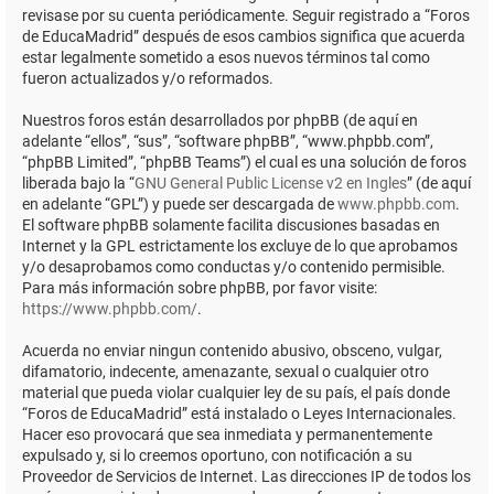
revisase por su cuenta periódicamente. Seguir registrado a “Foros
de EducaMadrid” después de esos cambios significa que acuerda
estar legalmente sometido a esos nuevos términos tal como
fueron actualizados y/o reformados.
Nuestros foros están desarrollados por phpBB (de aquí en
adelante “ellos”, “sus”, “software phpBB”, “www.phpbb.com”,
“phpBB Limited”, “phpBB Teams”) el cual es una solución de foros
liberada bajo la “
GNU General Public License v2 en Ingles
” (de aquí
en adelante “GPL”) y puede ser descargada de
www.phpbb.com
.
El software phpBB solamente facilita discusiones basadas en
Internet y la GPL estrictamente los excluye de lo que aprobamos
y/o desaprobamos como conductas y/o contenido permisible.
Para más información sobre phpBB, por favor visite:
https://www.phpbb.com/
.
Acuerda no enviar ningun contenido abusivo, obsceno, vulgar,
difamatorio, indecente, amenazante, sexual o cualquier otro
material que pueda violar cualquier ley de su país, el país donde
“Foros de EducaMadrid” está instalado o Leyes Internacionales.
Hacer eso provocará que sea inmediata y permanentemente
expulsado y, si lo creemos oportuno, con notificación a su
Proveedor de Servicios de Internet. Las direcciones IP de todos los