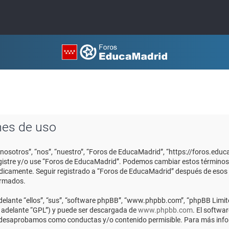
nes de uso
“nosotros”, “nos”, “nuestro”, “Foros de EducaMadrid”, “https://foros.edu
registre y/o use “Foros de EducaMadrid”. Podemos cambiar estos términos
ódicamente. Seguir registrado a “Foros de EducaMadrid” después de esos
ormados.
elante “ellos”, “sus”, “software phpBB”, “www.phpbb.com”, “phpBB Limite
n adelante “GPL”) y puede ser descargada de
www.phpbb.com
. El softwa
o desaprobamos como conductas y/o contenido permisible. Para más infor