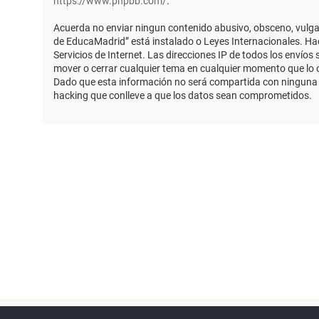
https://www.phpbb.com/
.
Acuerda no enviar ningun contenido abusivo, obsceno, vulgar,
de EducaMadrid” está instalado o Leyes Internacionales. Ha
Servicios de Internet. Las direcciones IP de todos los envío
mover o cerrar cualquier tema en cualquier momento que lo
Dado que esta información no será compartida con ninguna t
hacking que conlleve a que los datos sean comprometidos.
Powered by
phpBB
™