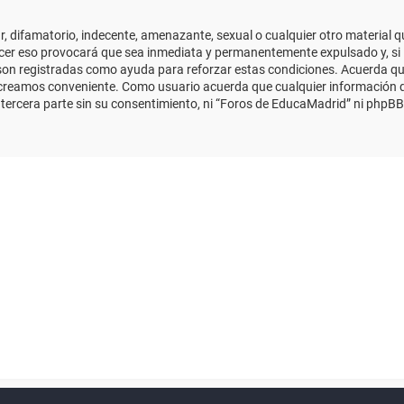
 difamatorio, indecente, amenazante, sexual o cualquier otro material que
cer eso provocará que sea inmediata y permanentemente expulsado y, si 
s son registradas como ayuda para reforzar estas condiciones. Acuerda qu
 creamos conveniente. Como usuario acuerda que cualquier información
ercera parte sin su consentimiento, ni “Foros de EducaMadrid” ni phpBB