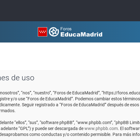
nes de uso
“nosotros”, “nos”, “nuestro”, “Foros de EducaMadrid”, “https://foros.edu
registre y/o use “Foros de EducaMadrid”. Podemos cambiar estos términos
ódicamente. Seguir registrado a “Foros de EducaMadrid” después de esos
ormados.
elante “ellos”, “sus”, “software phpBB”, “www.phpbb.com”, “phpBB Limite
n adelante “GPL”) y puede ser descargada de
www.phpbb.com
. El softwa
o desaprobamos como conductas y/o contenido permisible. Para más infor