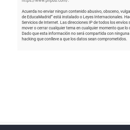
https://www.phpbb.com/
.
Acuerda no enviar ningun contenido abusivo, obsceno, vulgar,
de EducaMadrid” está instalado o Leyes Internacionales. Ha
Servicios de Internet. Las direcciones IP de todos los envío
mover o cerrar cualquier tema en cualquier momento que lo
Dado que esta información no será compartida con ninguna t
hacking que conlleve a que los datos sean comprometidos.
Powered by
phpBB
™