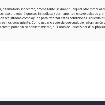
 difamatorio, indecente, amenazante, sexual o cualquier otro material que
cer eso provocará que sea inmediata y permanentemente expulsado y, si 
s son registradas como ayuda para reforzar estas condiciones. Acuerda qu
 creamos conveniente. Como usuario acuerda que cualquier información
ercera parte sin su consentimiento, ni “Foros de EducaMadrid” ni phpBB