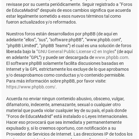
revisase por su cuenta periódicamente. Seguir registrado a “Foros
de EducaMadrid” después de esos cambios significa que acuerda
estar legalmente sometido a esos nuevos términos tal como
fueron actualizados y/o reformados.
Nuestros foros están desarrollados por phpBB (de aquí en
adelante “ellos”, “sus”, “software phpBB”, “www.phpbb.com”,
“phpBB Limited”, “phpBB Teams”) el cual es una solución de foros
liberada bajo la “
GNU General Public License v2 en Ingles
” (de aquí
en adelante “GPL”) y puede ser descargada de
www.phpbb.com
.
El software phpBB solamente facilita discusiones basadas en
Internet y la GPL estrictamente los excluye de lo que aprobamos
y/o desaprobamos como conductas y/o contenido permisible.
Para más información sobre phpBB, por favor visite:
https://www.phpbb.com/
.
Acuerda no enviar ningun contenido abusivo, obsceno, vulgar,
difamatorio, indecente, amenazante, sexual o cualquier otro
material que pueda violar cualquier ley de su país, el país donde
“Foros de EducaMadrid” está instalado o Leyes Internacionales.
Hacer eso provocará que sea inmediata y permanentemente
expulsado y, si lo creemos oportuno, con notificación a su
Proveedor de Servicios de Internet. Las direcciones IP de todos los