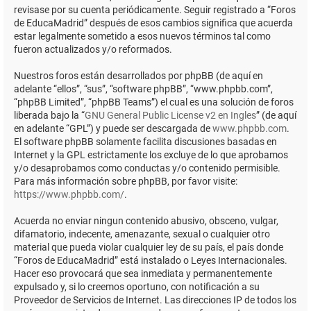
revisase por su cuenta periódicamente. Seguir registrado a “Foros
de EducaMadrid” después de esos cambios significa que acuerda
estar legalmente sometido a esos nuevos términos tal como
fueron actualizados y/o reformados.
Nuestros foros están desarrollados por phpBB (de aquí en
adelante “ellos”, “sus”, “software phpBB”, “www.phpbb.com”,
“phpBB Limited”, “phpBB Teams”) el cual es una solución de foros
liberada bajo la “
GNU General Public License v2 en Ingles
” (de aquí
en adelante “GPL”) y puede ser descargada de
www.phpbb.com
.
El software phpBB solamente facilita discusiones basadas en
Internet y la GPL estrictamente los excluye de lo que aprobamos
y/o desaprobamos como conductas y/o contenido permisible.
Para más información sobre phpBB, por favor visite:
https://www.phpbb.com/
.
Acuerda no enviar ningun contenido abusivo, obsceno, vulgar,
difamatorio, indecente, amenazante, sexual o cualquier otro
material que pueda violar cualquier ley de su país, el país donde
“Foros de EducaMadrid” está instalado o Leyes Internacionales.
Hacer eso provocará que sea inmediata y permanentemente
expulsado y, si lo creemos oportuno, con notificación a su
Proveedor de Servicios de Internet. Las direcciones IP de todos los