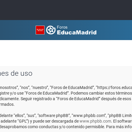
nes de uso
“nosotros”, “nos”, “nuestro”, “Foros de EducaMadrid”, “https://foros.edu
registre y/o use “Foros de EducaMadrid”. Podemos cambiar estos términos
ódicamente. Seguir registrado a “Foros de EducaMadrid” después de esos
ormados.
elante “ellos”, “sus”, “software phpBB”, “www.phpbb.com”, “phpBB Limite
n adelante “GPL”) y puede ser descargada de
www.phpbb.com
. El softwa
o desaprobamos como conductas y/o contenido permisible. Para más infor