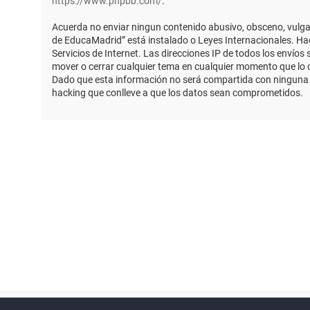
https://www.phpbb.com/
.
Acuerda no enviar ningun contenido abusivo, obsceno, vulgar,
de EducaMadrid” está instalado o Leyes Internacionales. Ha
Servicios de Internet. Las direcciones IP de todos los envío
mover o cerrar cualquier tema en cualquier momento que lo
Dado que esta información no será compartida con ninguna t
hacking que conlleve a que los datos sean comprometidos.
Powered by
phpBB
™