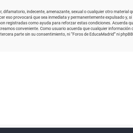
 difamatorio, indecente, amenazante, sexual o cualquier otro material que
cer eso provocará que sea inmediata y permanentemente expulsado y, si 
s son registradas como ayuda para reforzar estas condiciones. Acuerda qu
 creamos conveniente. Como usuario acuerda que cualquier información
ercera parte sin su consentimiento, ni “Foros de EducaMadrid” ni phpBB