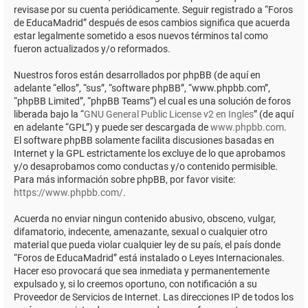
revisase por su cuenta periódicamente. Seguir registrado a “Foros
de EducaMadrid” después de esos cambios significa que acuerda
estar legalmente sometido a esos nuevos términos tal como
fueron actualizados y/o reformados.
Nuestros foros están desarrollados por phpBB (de aquí en
adelante “ellos”, “sus”, “software phpBB”, “www.phpbb.com”,
“phpBB Limited”, “phpBB Teams”) el cual es una solución de foros
liberada bajo la “
GNU General Public License v2 en Ingles
” (de aquí
en adelante “GPL”) y puede ser descargada de
www.phpbb.com
.
El software phpBB solamente facilita discusiones basadas en
Internet y la GPL estrictamente los excluye de lo que aprobamos
y/o desaprobamos como conductas y/o contenido permisible.
Para más información sobre phpBB, por favor visite:
https://www.phpbb.com/
.
Acuerda no enviar ningun contenido abusivo, obsceno, vulgar,
difamatorio, indecente, amenazante, sexual o cualquier otro
material que pueda violar cualquier ley de su país, el país donde
“Foros de EducaMadrid” está instalado o Leyes Internacionales.
Hacer eso provocará que sea inmediata y permanentemente
expulsado y, si lo creemos oportuno, con notificación a su
Proveedor de Servicios de Internet. Las direcciones IP de todos los