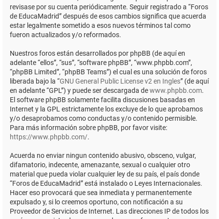
revisase por su cuenta periódicamente. Seguir registrado a “Foros
de EducaMadrid” después de esos cambios significa que acuerda
estar legalmente sometido a esos nuevos términos tal como
fueron actualizados y/o reformados.
Nuestros foros están desarrollados por phpBB (de aquí en
adelante “ellos”, “sus”, “software phpBB”, “www.phpbb.com”,
“phpBB Limited”, “phpBB Teams”) el cual es una solución de foros
liberada bajo la “
GNU General Public License v2 en Ingles
” (de aquí
en adelante “GPL”) y puede ser descargada de
www.phpbb.com
.
El software phpBB solamente facilita discusiones basadas en
Internet y la GPL estrictamente los excluye de lo que aprobamos
y/o desaprobamos como conductas y/o contenido permisible.
Para más información sobre phpBB, por favor visite:
https://www.phpbb.com/
.
Acuerda no enviar ningun contenido abusivo, obsceno, vulgar,
difamatorio, indecente, amenazante, sexual o cualquier otro
material que pueda violar cualquier ley de su país, el país donde
“Foros de EducaMadrid” está instalado o Leyes Internacionales.
Hacer eso provocará que sea inmediata y permanentemente
expulsado y, si lo creemos oportuno, con notificación a su
Proveedor de Servicios de Internet. Las direcciones IP de todos los