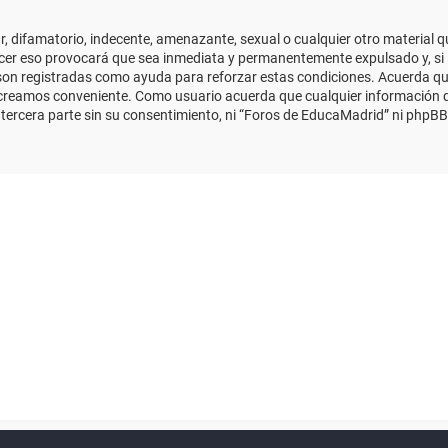
 difamatorio, indecente, amenazante, sexual o cualquier otro material que
cer eso provocará que sea inmediata y permanentemente expulsado y, si 
s son registradas como ayuda para reforzar estas condiciones. Acuerda qu
 creamos conveniente. Como usuario acuerda que cualquier información
ercera parte sin su consentimiento, ni “Foros de EducaMadrid” ni phpBB