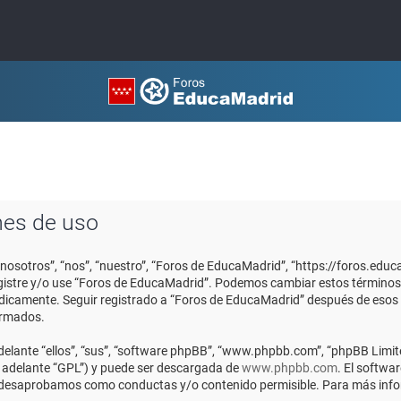
nes de uso
“nosotros”, “nos”, “nuestro”, “Foros de EducaMadrid”, “https://foros.edu
registre y/o use “Foros de EducaMadrid”. Podemos cambiar estos términos
ódicamente. Seguir registrado a “Foros de EducaMadrid” después de esos
ormados.
elante “ellos”, “sus”, “software phpBB”, “www.phpbb.com”, “phpBB Limite
n adelante “GPL”) y puede ser descargada de
www.phpbb.com
. El softwa
o desaprobamos como conductas y/o contenido permisible. Para más infor