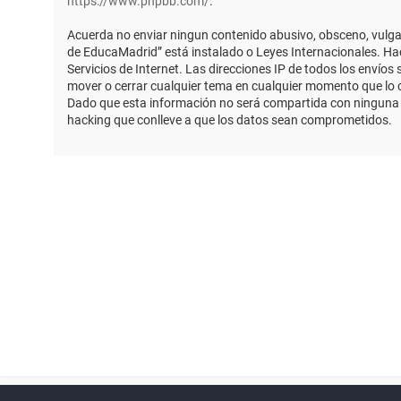
https://www.phpbb.com/
.
Acuerda no enviar ningun contenido abusivo, obsceno, vulgar,
de EducaMadrid” está instalado o Leyes Internacionales. Ha
Servicios de Internet. Las direcciones IP de todos los envío
mover o cerrar cualquier tema en cualquier momento que lo
Dado que esta información no será compartida con ninguna t
hacking que conlleve a que los datos sean comprometidos.
Powered by
phpBB
™