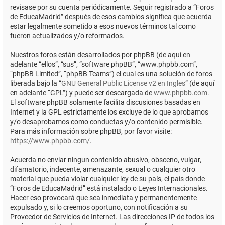
revisase por su cuenta periódicamente. Seguir registrado a “Foros
de EducaMadrid” después de esos cambios significa que acuerda
estar legalmente sometido a esos nuevos términos tal como
fueron actualizados y/o reformados.
Nuestros foros están desarrollados por phpBB (de aquí en
adelante “ellos”, “sus”, “software phpBB”, “www.phpbb.com”,
“phpBB Limited”, “phpBB Teams”) el cual es una solución de foros
liberada bajo la “
GNU General Public License v2 en Ingles
” (de aquí
en adelante “GPL”) y puede ser descargada de
www.phpbb.com
.
El software phpBB solamente facilita discusiones basadas en
Internet y la GPL estrictamente los excluye de lo que aprobamos
y/o desaprobamos como conductas y/o contenido permisible.
Para más información sobre phpBB, por favor visite:
https://www.phpbb.com/
.
Acuerda no enviar ningun contenido abusivo, obsceno, vulgar,
difamatorio, indecente, amenazante, sexual o cualquier otro
material que pueda violar cualquier ley de su país, el país donde
“Foros de EducaMadrid” está instalado o Leyes Internacionales.
Hacer eso provocará que sea inmediata y permanentemente
expulsado y, si lo creemos oportuno, con notificación a su
Proveedor de Servicios de Internet. Las direcciones IP de todos los