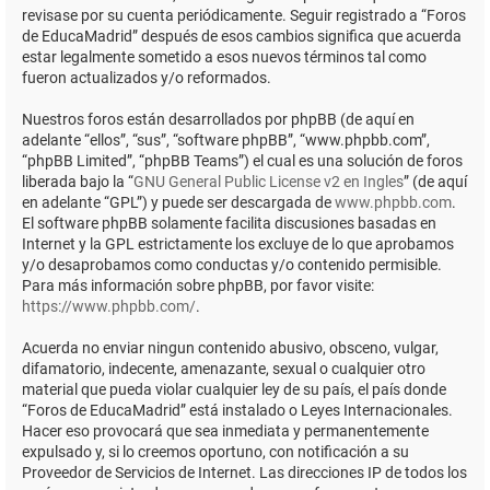
revisase por su cuenta periódicamente. Seguir registrado a “Foros
de EducaMadrid” después de esos cambios significa que acuerda
estar legalmente sometido a esos nuevos términos tal como
fueron actualizados y/o reformados.
Nuestros foros están desarrollados por phpBB (de aquí en
adelante “ellos”, “sus”, “software phpBB”, “www.phpbb.com”,
“phpBB Limited”, “phpBB Teams”) el cual es una solución de foros
liberada bajo la “
GNU General Public License v2 en Ingles
” (de aquí
en adelante “GPL”) y puede ser descargada de
www.phpbb.com
.
El software phpBB solamente facilita discusiones basadas en
Internet y la GPL estrictamente los excluye de lo que aprobamos
y/o desaprobamos como conductas y/o contenido permisible.
Para más información sobre phpBB, por favor visite:
https://www.phpbb.com/
.
Acuerda no enviar ningun contenido abusivo, obsceno, vulgar,
difamatorio, indecente, amenazante, sexual o cualquier otro
material que pueda violar cualquier ley de su país, el país donde
“Foros de EducaMadrid” está instalado o Leyes Internacionales.
Hacer eso provocará que sea inmediata y permanentemente
expulsado y, si lo creemos oportuno, con notificación a su
Proveedor de Servicios de Internet. Las direcciones IP de todos los