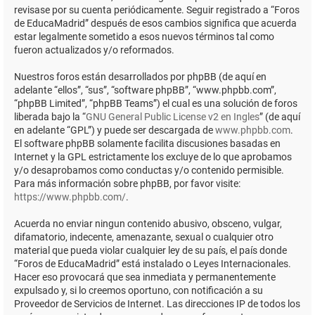
revisase por su cuenta periódicamente. Seguir registrado a “Foros
de EducaMadrid” después de esos cambios significa que acuerda
estar legalmente sometido a esos nuevos términos tal como
fueron actualizados y/o reformados.
Nuestros foros están desarrollados por phpBB (de aquí en
adelante “ellos”, “sus”, “software phpBB”, “www.phpbb.com”,
“phpBB Limited”, “phpBB Teams”) el cual es una solución de foros
liberada bajo la “
GNU General Public License v2 en Ingles
” (de aquí
en adelante “GPL”) y puede ser descargada de
www.phpbb.com
.
El software phpBB solamente facilita discusiones basadas en
Internet y la GPL estrictamente los excluye de lo que aprobamos
y/o desaprobamos como conductas y/o contenido permisible.
Para más información sobre phpBB, por favor visite:
https://www.phpbb.com/
.
Acuerda no enviar ningun contenido abusivo, obsceno, vulgar,
difamatorio, indecente, amenazante, sexual o cualquier otro
material que pueda violar cualquier ley de su país, el país donde
“Foros de EducaMadrid” está instalado o Leyes Internacionales.
Hacer eso provocará que sea inmediata y permanentemente
expulsado y, si lo creemos oportuno, con notificación a su
Proveedor de Servicios de Internet. Las direcciones IP de todos los