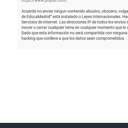
https://www.phpbb.com/
.
Acuerda no enviar ningun contenido abusivo, obsceno, vulgar,
de EducaMadrid” está instalado o Leyes Internacionales. Ha
Servicios de Internet. Las direcciones IP de todos los envío
mover o cerrar cualquier tema en cualquier momento que lo
Dado que esta información no será compartida con ninguna t
hacking que conlleve a que los datos sean comprometidos.
Powered by
phpBB
™