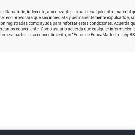
 difamatorio, indecente, amenazante, sexual o cualquier otro material que
cer eso provocará que sea inmediata y permanentemente expulsado y, si 
s son registradas como ayuda para reforzar estas condiciones. Acuerda qu
 creamos conveniente. Como usuario acuerda que cualquier información
ercera parte sin su consentimiento, ni “Foros de EducaMadrid” ni phpBB