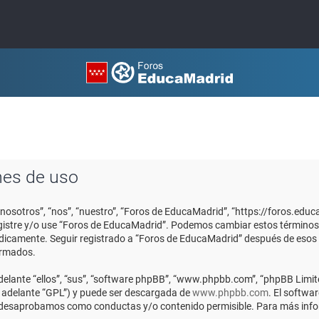
nes de uso
“nosotros”, “nos”, “nuestro”, “Foros de EducaMadrid”, “https://foros.edu
registre y/o use “Foros de EducaMadrid”. Podemos cambiar estos términos
ódicamente. Seguir registrado a “Foros de EducaMadrid” después de esos
ormados.
elante “ellos”, “sus”, “software phpBB”, “www.phpbb.com”, “phpBB Limite
n adelante “GPL”) y puede ser descargada de
www.phpbb.com
. El softwa
o desaprobamos como conductas y/o contenido permisible. Para más infor