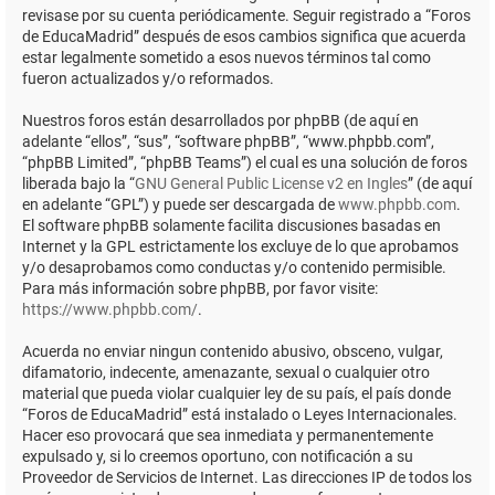
revisase por su cuenta periódicamente. Seguir registrado a “Foros
de EducaMadrid” después de esos cambios significa que acuerda
estar legalmente sometido a esos nuevos términos tal como
fueron actualizados y/o reformados.
Nuestros foros están desarrollados por phpBB (de aquí en
adelante “ellos”, “sus”, “software phpBB”, “www.phpbb.com”,
“phpBB Limited”, “phpBB Teams”) el cual es una solución de foros
liberada bajo la “
GNU General Public License v2 en Ingles
” (de aquí
en adelante “GPL”) y puede ser descargada de
www.phpbb.com
.
El software phpBB solamente facilita discusiones basadas en
Internet y la GPL estrictamente los excluye de lo que aprobamos
y/o desaprobamos como conductas y/o contenido permisible.
Para más información sobre phpBB, por favor visite:
https://www.phpbb.com/
.
Acuerda no enviar ningun contenido abusivo, obsceno, vulgar,
difamatorio, indecente, amenazante, sexual o cualquier otro
material que pueda violar cualquier ley de su país, el país donde
“Foros de EducaMadrid” está instalado o Leyes Internacionales.
Hacer eso provocará que sea inmediata y permanentemente
expulsado y, si lo creemos oportuno, con notificación a su
Proveedor de Servicios de Internet. Las direcciones IP de todos los