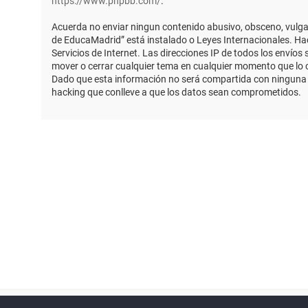
https://www.phpbb.com/
.
Acuerda no enviar ningun contenido abusivo, obsceno, vulgar,
de EducaMadrid” está instalado o Leyes Internacionales. Ha
Servicios de Internet. Las direcciones IP de todos los envío
mover o cerrar cualquier tema en cualquier momento que lo
Dado que esta información no será compartida con ninguna t
hacking que conlleve a que los datos sean comprometidos.
Powered by
phpBB
™