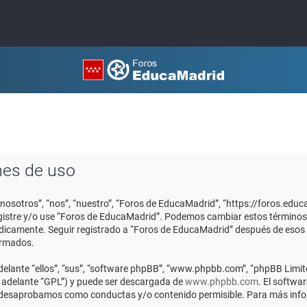
nes de uso
“nosotros”, “nos”, “nuestro”, “Foros de EducaMadrid”, “https://foros.edu
registre y/o use “Foros de EducaMadrid”. Podemos cambiar estos términos
ódicamente. Seguir registrado a “Foros de EducaMadrid” después de esos
ormados.
elante “ellos”, “sus”, “software phpBB”, “www.phpbb.com”, “phpBB Limite
n adelante “GPL”) y puede ser descargada de
www.phpbb.com
. El softwa
o desaprobamos como conductas y/o contenido permisible. Para más infor