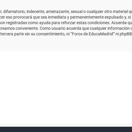
 difamatorio, indecente, amenazante, sexual o cualquier otro material que
cer eso provocará que sea inmediata y permanentemente expulsado y, si 
s son registradas como ayuda para reforzar estas condiciones. Acuerda qu
 creamos conveniente. Como usuario acuerda que cualquier información
ercera parte sin su consentimiento, ni “Foros de EducaMadrid” ni phpBB