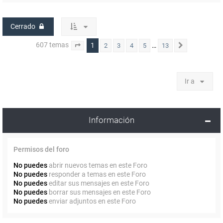
Cerrado
607 temas
1
…
2
3
4
5
13
Página
1
de
13
Siguiente
Ir a
Información
Permisos del foro
No puedes
abrir nuevos temas en este Foro
No puedes
responder a temas en este Foro
No puedes
editar sus mensajes en este Foro
No puedes
borrar sus mensajes en este Foro
No puedes
enviar adjuntos en este Foro