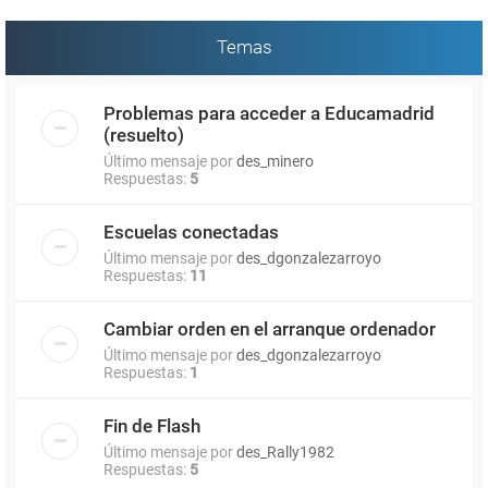
Temas
Problemas para acceder a Educamadrid
(resuelto)
Último mensaje por
des_minero
Respuestas:
5
Escuelas conectadas
Último mensaje por
des_dgonzalezarroyo
Respuestas:
11
Cambiar orden en el arranque ordenador
Último mensaje por
des_dgonzalezarroyo
Respuestas:
1
Fin de Flash
Último mensaje por
des_Rally1982
Respuestas:
5