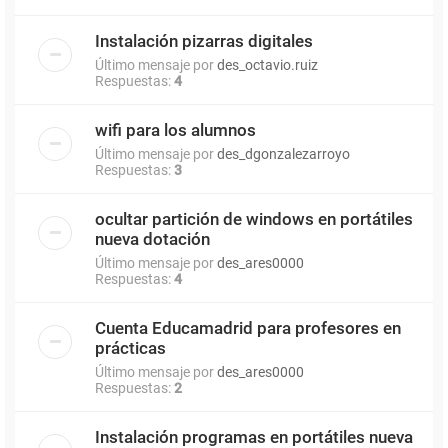
Instalación pizarras digitales
Último mensaje por
des_octavio.ruiz
Respuestas:
4
wifi para los alumnos
Último mensaje por
des_dgonzalezarroyo
Respuestas:
3
ocultar partición de windows en portátiles
nueva dotación
Último mensaje por
des_ares0000
Respuestas:
4
Cuenta Educamadrid para profesores en
prácticas
Último mensaje por
des_ares0000
Respuestas:
2
Instalación programas en portátiles nueva