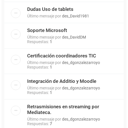
Dudas Uso de tablets
Último mensaje por
des_David1981
Soporte Microsoft
Último mensaje por
des_DavidDM
Respuestas:
1
Certificación coordinadores TIC
Último mensaje por
des_dgonzalezarroyo
Respuestas:
1
Integración de Additio y Moodle
Último mensaje por
des_dgonzalezarroyo
Respuestas:
1
Retrasmisiones en streaming por
Mediateca.
Último mensaje por
des_dgonzalezarroyo
Respuestas:
7