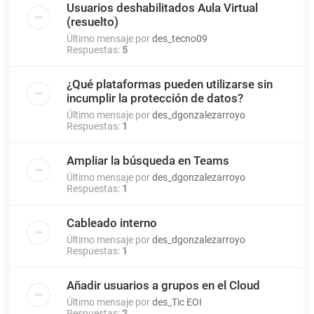
Usuarios deshabilitados Aula Virtual
(resuelto)
Último mensaje por
des_tecno09
Respuestas:
5
¿Qué plataformas pueden utilizarse sin
incumplir la protección de datos?
Último mensaje por
des_dgonzalezarroyo
Respuestas:
1
Ampliar la búsqueda en Teams
Último mensaje por
des_dgonzalezarroyo
Respuestas:
1
Cableado interno
Último mensaje por
des_dgonzalezarroyo
Respuestas:
1
Añadir usuarios a grupos en el Cloud
Último mensaje por
des_Tic EOI
Respuestas:
2