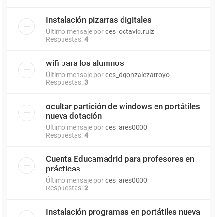
Instalación pizarras digitales
Último mensaje por
des_octavio.ruiz
Respuestas:
4
wifi para los alumnos
Último mensaje por
des_dgonzalezarroyo
Respuestas:
3
ocultar partición de windows en portátiles
nueva dotación
Último mensaje por
des_ares0000
Respuestas:
4
Cuenta Educamadrid para profesores en
prácticas
Último mensaje por
des_ares0000
Respuestas:
2
Instalación programas en portátiles nueva