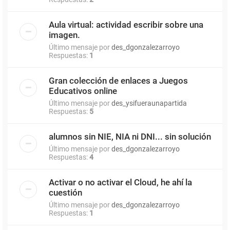
Aula virtual: actividad escribir sobre una
imagen.
Último mensaje por
des_dgonzalezarroyo
Respuestas:
1
Gran colección de enlaces a Juegos
Educativos online
Último mensaje por
des_ysifueraunapartida
Respuestas:
5
alumnos sin NIE, NIA ni DNI... sin solución
Último mensaje por
des_dgonzalezarroyo
Respuestas:
4
Activar o no activar el Cloud, he ahí la
cuestión
Último mensaje por
des_dgonzalezarroyo
Respuestas:
1