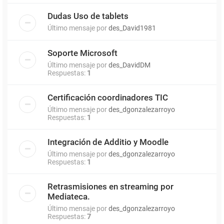
Dudas Uso de tablets
Último mensaje por
des_David1981
Soporte Microsoft
Último mensaje por
des_DavidDM
Respuestas:
1
Certificación coordinadores TIC
Último mensaje por
des_dgonzalezarroyo
Respuestas:
1
Integración de Additio y Moodle
Último mensaje por
des_dgonzalezarroyo
Respuestas:
1
Retrasmisiones en streaming por
Mediateca.
Último mensaje por
des_dgonzalezarroyo
Respuestas:
7