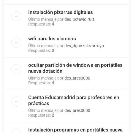
Instalación pizarras digitales
Último mensaje por
des_octavio.ruiz
Respuestas:
4
wifi para los alumnos
Último mensaje por
des_dgonzalezarroyo
Respuestas:
3
ocultar partición de windows en portátiles
nueva dotación
Último mensaje por
des_ares0000
Respuestas:
4
Cuenta Educamadrid para profesores en
prácticas
Último mensaje por
des_ares0000
Respuestas:
2
Instalación programas en portátiles nueva