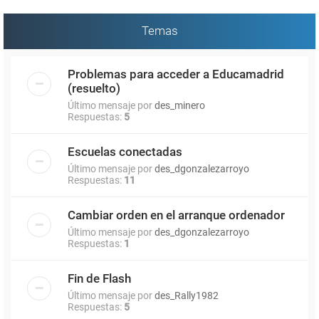
Temas
Problemas para acceder a Educamadrid
(resuelto)
Último mensaje por
des_minero
Respuestas:
5
Escuelas conectadas
Último mensaje por
des_dgonzalezarroyo
Respuestas:
11
Cambiar orden en el arranque ordenador
Último mensaje por
des_dgonzalezarroyo
Respuestas:
1
Fin de Flash
Último mensaje por
des_Rally1982
Respuestas:
5