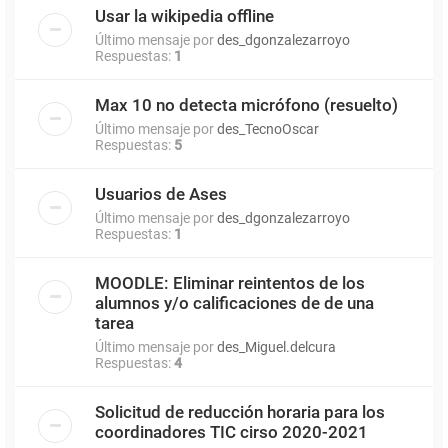
Usar la wikipedia offline
Último mensaje por
des_dgonzalezarroyo
Respuestas:
1
Max 10 no detecta micrófono (resuelto)
Último mensaje por
des_TecnoOscar
Respuestas:
5
Usuarios de Ases
Último mensaje por
des_dgonzalezarroyo
Respuestas:
1
MOODLE: Eliminar reintentos de los
alumnos y/o calificaciones de de una
tarea
Último mensaje por
des_Miguel.delcura
Respuestas:
4
Solicitud de reducción horaria para los
coordinadores TIC cirso 2020-2021