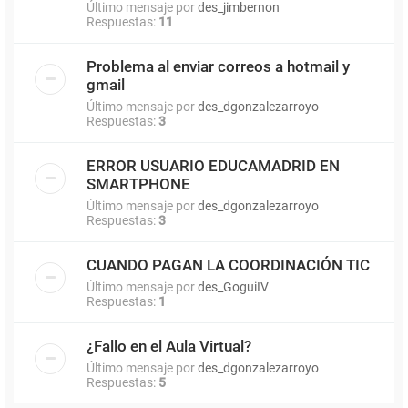
Último mensaje por
des_jimbernon
Respuestas:
11
Problema al enviar correos a hotmail y
gmail
Último mensaje por
des_dgonzalezarroyo
Respuestas:
3
ERROR USUARIO EDUCAMADRID EN
SMARTPHONE
Último mensaje por
des_dgonzalezarroyo
Respuestas:
3
CUANDO PAGAN LA COORDINACIÓN TIC
Último mensaje por
des_GoguiIV
Respuestas:
1
¿Fallo en el Aula Virtual?
Último mensaje por
des_dgonzalezarroyo
Respuestas:
5