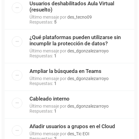
Usuarios deshabilitados Aula Virtual
(resuelto)
Último mensaje por
des_tecno09
Respuestas:
5
¿Qué plataformas pueden utilizarse sin
incumplir la protección de datos?
Último mensaje por
des_dgonzalezarroyo
Respuestas:
1
Ampliar la búsqueda en Teams
Último mensaje por
des_dgonzalezarroyo
Respuestas:
1
Cableado interno
Último mensaje por
des_dgonzalezarroyo
Respuestas:
1
Añadir usuarios a grupos en el Cloud
Último mensaje por
des_Tic EOI
Respuestas:
2