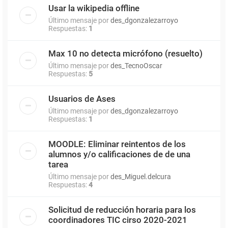
Usar la wikipedia offline
Último mensaje por
des_dgonzalezarroyo
Respuestas:
1
Max 10 no detecta micrófono (resuelto)
Último mensaje por
des_TecnoOscar
Respuestas:
5
Usuarios de Ases
Último mensaje por
des_dgonzalezarroyo
Respuestas:
1
MOODLE: Eliminar reintentos de los
alumnos y/o calificaciones de de una
tarea
Último mensaje por
des_Miguel.delcura
Respuestas:
4
Solicitud de reducción horaria para los
coordinadores TIC cirso 2020-2021