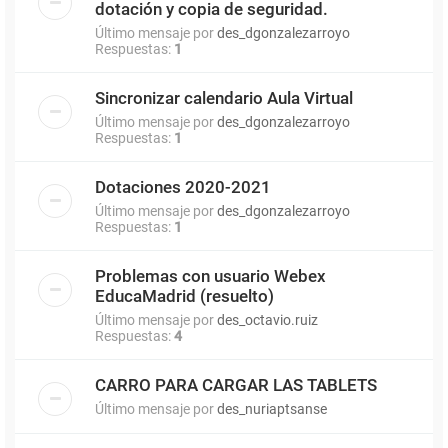
dotación y copia de seguridad.
Último mensaje por
des_dgonzalezarroyo
Respuestas:
1
Sincronizar calendario Aula Virtual
Último mensaje por
des_dgonzalezarroyo
Respuestas:
1
Dotaciones 2020-2021
Último mensaje por
des_dgonzalezarroyo
Respuestas:
1
Problemas con usuario Webex
EducaMadrid (resuelto)
Último mensaje por
des_octavio.ruiz
Respuestas:
4
CARRO PARA CARGAR LAS TABLETS
Último mensaje por
des_nuriaptsanse