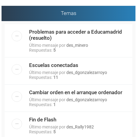
Temas
Problemas para acceder a Educamadrid
(resuelto)
Último mensaje por
des_minero
Respuestas:
5
Escuelas conectadas
Último mensaje por
des_dgonzalezarroyo
Respuestas:
11
Cambiar orden en el arranque ordenador
Último mensaje por
des_dgonzalezarroyo
Respuestas:
1
Fin de Flash
Último mensaje por
des_Rally1982
Respuestas:
5