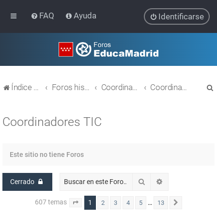
FAQ
Ayuda
Identificarse
Índice general
Foros históricos
Coordinadores TIC
Coordinadores TIC
Coordinadores TIC
r
Este sitio no tiene Foros
Buscar
Búsqueda avanz
Cerrado
607 temas
1
…
2
3
4
5
13
Página
1
de
13
Siguiente