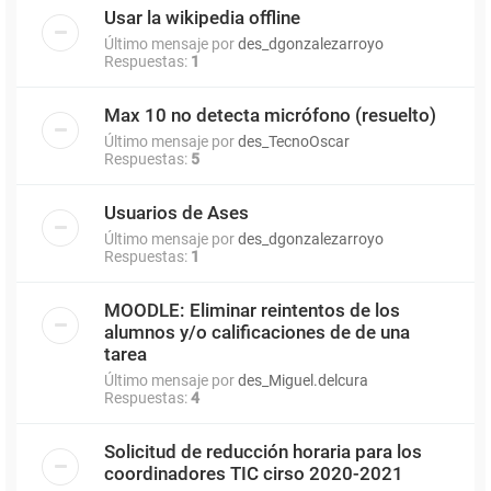
Usar la wikipedia offline
Último mensaje por
des_dgonzalezarroyo
Respuestas:
1
Max 10 no detecta micrófono (resuelto)
Último mensaje por
des_TecnoOscar
Respuestas:
5
Usuarios de Ases
Último mensaje por
des_dgonzalezarroyo
Respuestas:
1
MOODLE: Eliminar reintentos de los
alumnos y/o calificaciones de de una
tarea
Último mensaje por
des_Miguel.delcura
Respuestas:
4
Solicitud de reducción horaria para los
coordinadores TIC cirso 2020-2021