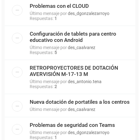
Problemas con el CLOUD
Último mensaje por
des_dgonzalezarroyo
Respuestas:
1
Configuración de tablets para centro
educativo con Android
Último mensaje por
des_caalvarez
Respuestas:
5
RETROPROYECTORES DE DOTACIÓN
AVERVISIÓN M-17-13 M
Último mensaje por
des_antonio.tena
Respuestas:
2
Nueva dotación de portatiles a los centros
Último mensaje por
des_caalvarez
Problemas de seguridad con Teams
Último mensaje por
des_dgonzalezarroyo
Respuestas:
1