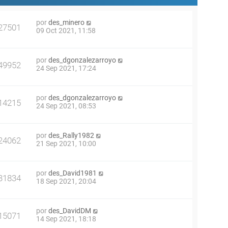
por
des_minero
27501
09 Oct 2021, 11:58
por
des_dgonzalezarroyo
49952
24 Sep 2021, 17:24
por
des_dgonzalezarroyo
14215
24 Sep 2021, 08:53
por
des_Rally1982
24062
21 Sep 2021, 10:00
por
des_David1981
31834
18 Sep 2021, 20:04
por
des_DavidDM
15071
14 Sep 2021, 18:18