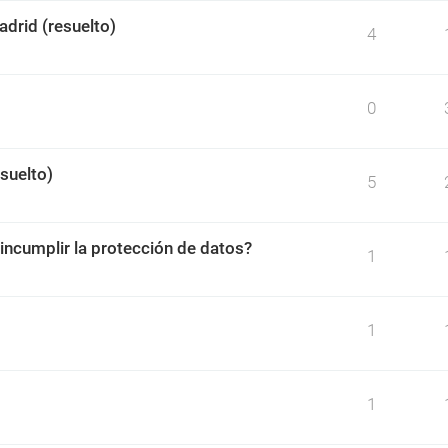
drid (resuelto)
4
0
esuelto)
5
incumplir la protección de datos?
1
1
1