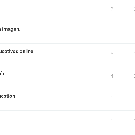
2
na imagen.
1
ucativos online
5
ión
4
cuestión
1
1