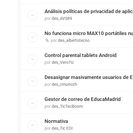
Análisis políticas de privacidad de apli
por
des_AVS89
No funciona micro MAX10 portátiles n
por
des_albertotecno
Control parental tablets Android
por
des_VeroTic
Desasignar masivamente usuarios de E
por
des_cmunozh
Gestor de correo de EducaMadrid
por
des_TicTacBoom
Normativa
por
des_Tic EOI