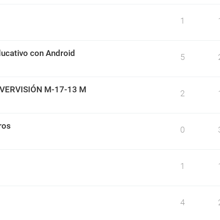
1
ducativo con Android
5
VERVISIÓN M-17-13 M
2
ros
0
1
4