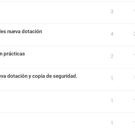
3
iles nueva dotación
4
n prácticas
2
eva dotación y copia de seguridad.
1
1
1