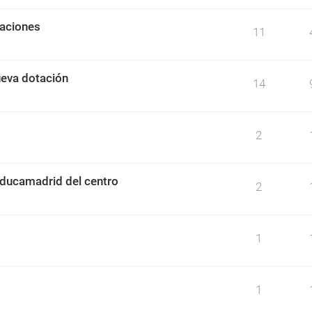
caciones
11
ueva dotación
14
2
ducamadrid del centro
2
1
1