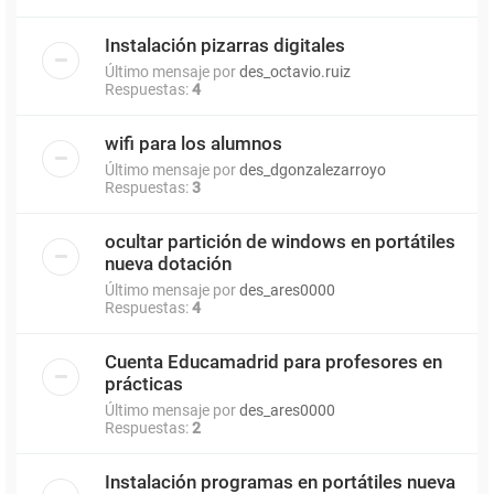
Instalación pizarras digitales
Último mensaje por
des_octavio.ruiz
Respuestas:
4
wifi para los alumnos
Último mensaje por
des_dgonzalezarroyo
Respuestas:
3
ocultar partición de windows en portátiles
nueva dotación
Último mensaje por
des_ares0000
Respuestas:
4
Cuenta Educamadrid para profesores en
prácticas
Último mensaje por
des_ares0000
Respuestas:
2
Instalación programas en portátiles nueva