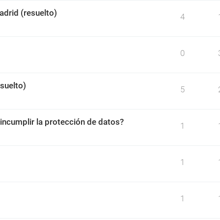
drid (resuelto)
4
0
esuelto)
5
incumplir la protección de datos?
1
1
1