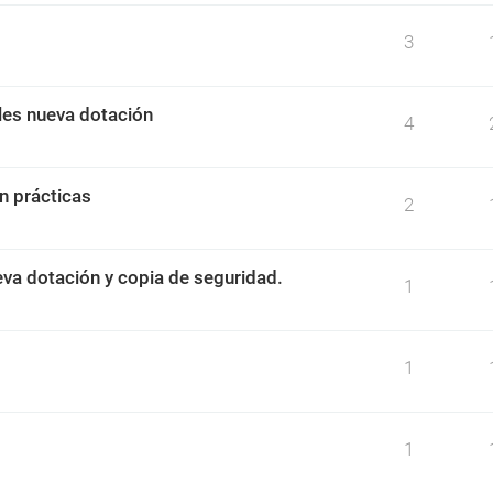
3
iles nueva dotación
4
n prácticas
2
eva dotación y copia de seguridad.
1
1
1