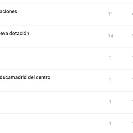
caciones
11
ueva dotación
14
2
ducamadrid del centro
2
1
1