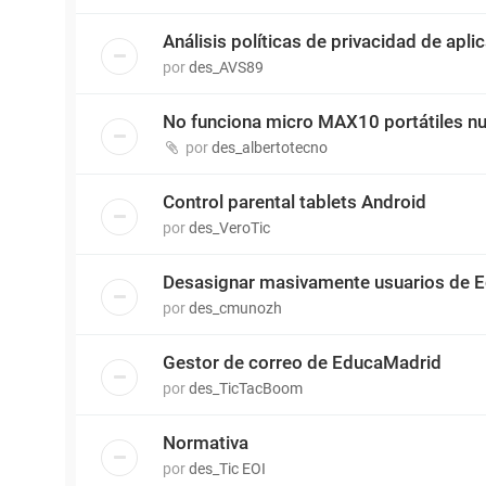
Análisis políticas de privacidad de apli
por
des_AVS89
No funciona micro MAX10 portátiles n
por
des_albertotecno
Control parental tablets Android
por
des_VeroTic
Desasignar masivamente usuarios de E
por
des_cmunozh
Gestor de correo de EducaMadrid
por
des_TicTacBoom
Normativa
por
des_Tic EOI