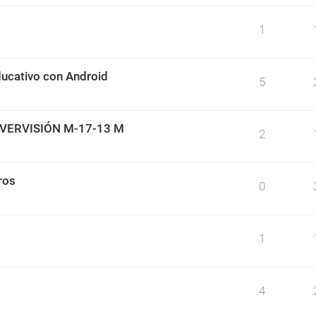
1
ducativo con Android
5
VERVISIÓN M-17-13 M
2
ros
0
1
4