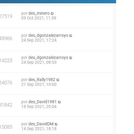
por
des_minero
27519
09 Oct 2021, 11:58
por
des_dgonzalezarroyo
49966
24 Sep 2021, 17:24
por
des_dgonzalezarroyo
14223
24 Sep 2021, 08:53
por
des_Rally1982
24076
21 Sep 2021, 10:00
por
des_David1981
31842
18 Sep 2021, 20:04
por
des_DavidDM
15085
14 Sep 2021, 18:18