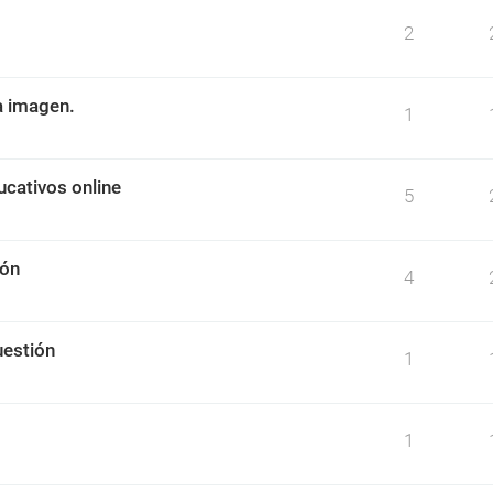
2
na imagen.
1
ucativos online
5
ión
4
cuestión
1
1